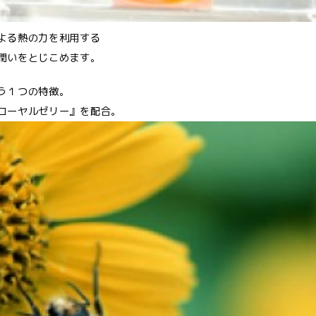
よる熱の力を利用する
潤いをとじこめます。
う１つの特徴。
ローヤルゼリー』を配合。