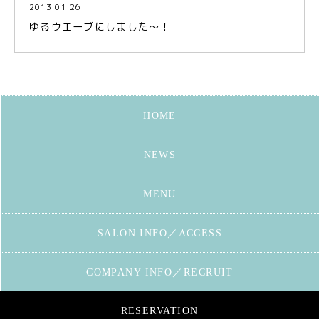
2013.01.26
ゆるウエーブにしました～！
HOME
NEWS
MENU
SALON INFO／ACCESS
COMPANY INFO／RECRUIT
RESERVATION