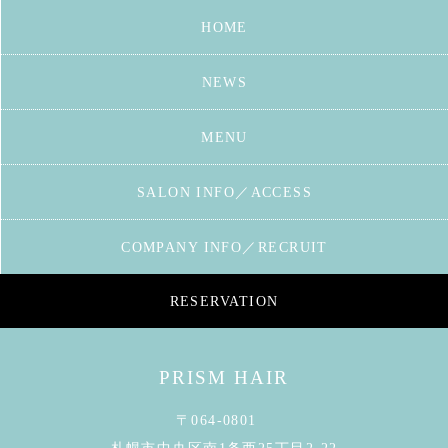
HOME
NEWS
MENU
SALON INFO／ACCESS
COMPANY INFO／RECRUIT
RESERVATION
PRISM HAIR
〒064-0801