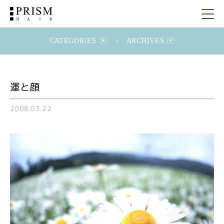
CATEGORIES
-
ARCHIVES
運と顔
2008.03.22