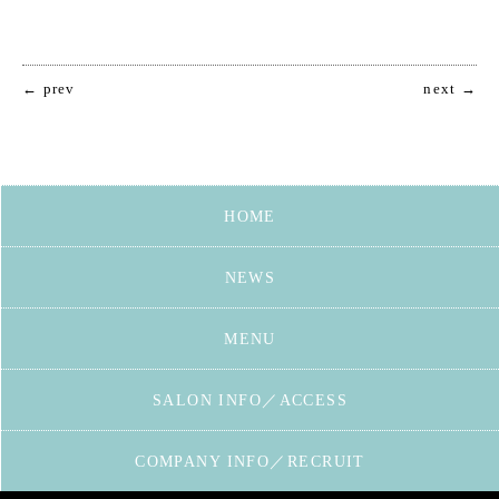
← prev
next →
HOME
NEWS
MENU
SALON INFO／ACCESS
COMPANY INFO／RECRUIT