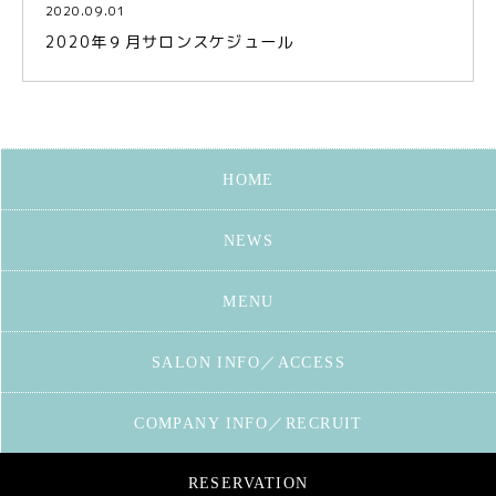
2020.09.01
2020年９月サロンスケジュール
HOME
NEWS
MENU
SALON INFO／ACCESS
COMPANY INFO／RECRUIT
RESERVATION