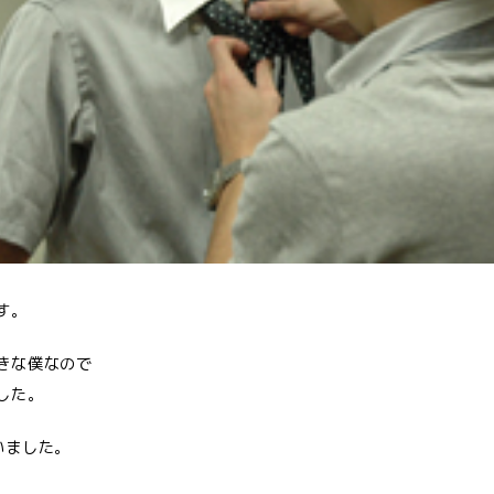
す。
きな僕なので
した。
いました。