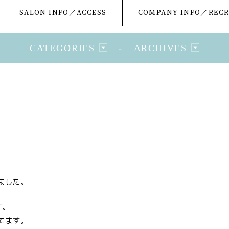
SALON INFO／ACCESS
COMPANY INFO／RECR
CATEGORIES
-
ARCHIVES
ました。
す。
てます。