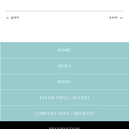
← prev
next →
HOME
NEWS
MENU
SALON INFO／ACCESS
COMPANY INFO／RECRUIT
RESERVATION