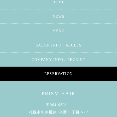
HOME
NEWS
MENU
SALON INFO／ACCESS
COMPANY INFO／RECRUIT
RESERVATION
PRISM HAIR
〒064-0801
札幌市中央区南1条西25丁目2-22