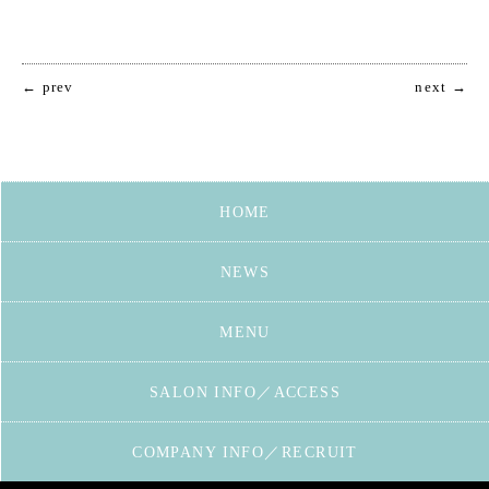
← prev
next →
HOME
NEWS
MENU
SALON INFO／ACCESS
COMPANY INFO／RECRUIT