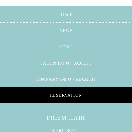
HOME
NEWS
MENU
SALON INFO／ACCESS
COMPANY INFO／RECRUIT
RESERVATION
PRISM HAIR
〒064-0801