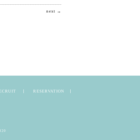
next →
ECRUIT
RESERVATION
820